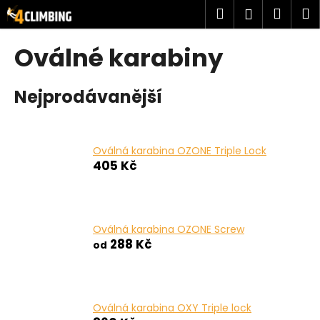
K
Přejít
Hledat
Náku
M
Přihlášen
na
o
obsah
Zpět
Zpět
košík
š
Oválné karabiny
í
C
k
Nejprodávanější
o
p
o
t
Oválná karabina OZONE Triple Lock
405 Kč
ř
e
b
u
Oválná karabina OZONE Screw
j
288 Kč
od
e
t
e
Oválná karabina OXY Triple lock
n