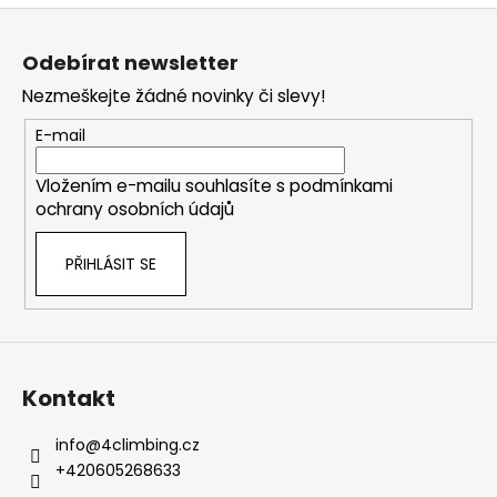
v
Z
l
á
á
Odebírat newsletter
d
p
a
Nezmeškejte žádné novinky či slevy!
a
c
t
E-mail
í
í
p
Vložením e-mailu souhlasíte s
podmínkami
r
ochrany osobních údajů
v
k
PŘIHLÁSIT SE
y
v
ý
p
i
s
Kontakt
u
info
@
4climbing.cz
+420605268633