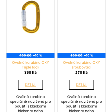
400 KČ
–10 %
300 KČ
–10 %
Oválná karabina OXY
Oválná karabina OXY
Triple lock
šroubovací
360 Kč
270 Kč
DETAIL
DETAIL
Oválná karabina
Oválná karabina
speciálně navržená pro
speciálně navržená pro
použití s kladkami,
použití s kladkami,
blokanty nebo
blokanty nebo