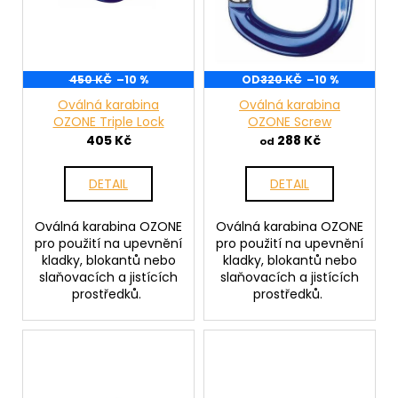
č
d
u
u
j
k
e
t
m
450 KČ
–10 %
OD
320 KČ
–10 %
ů
e
Oválná karabina
Oválná karabina
OZONE Triple Lock
OZONE Screw
405 Kč
288 Kč
od
DETAIL
DETAIL
Oválná karabina OZONE
Oválná karabina OZONE
pro použití na upevnění
pro použití na upevnění
kladky, blokantů nebo
kladky, blokantů nebo
slaňovacích a jistících
slaňovacích a jistících
prostředků.
prostředků.