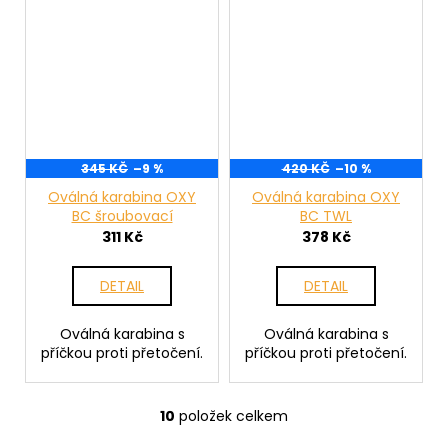
345 KČ
–9 %
420 KČ
–10 %
Oválná karabina OXY
Oválná karabina OXY
BC šroubovací
BC TWL
311 Kč
378 Kč
DETAIL
DETAIL
Oválná karabina s
Oválná karabina s
příčkou proti přetočení.
příčkou proti přetočení.
10
položek celkem
O