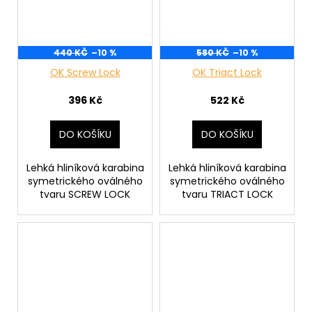
440 KČ
–10 %
580 KČ
–10 %
OK Screw Lock
OK Triact Lock
396 Kč
522 Kč
DO KOŠÍKU
DO KOŠÍKU
Lehká hliníková karabina
Lehká hliníková karabina
symetrického oválného
symetrického oválného
tvaru SCREW LOCK
tvaru TRIACT LOCK