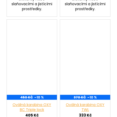
slaňovacími a jistícími
slaňovacími a jistícími
prostředky.
prostředky.
450 KČ
–10 %
370 KČ
–10 %
Oválná karabina OXY
Oválná karabina OXY
BC Triple lock
TWL
405 Kč
333 Kč