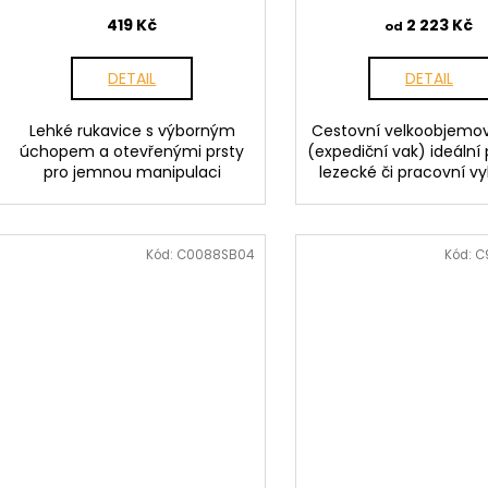
419 Kč
2 223 Kč
od
DETAIL
DETAIL
Lehké rukavice s výborným
Cestovní velkoobjemov
úchopem a otevřenými prsty
(expediční vak) ideální
pro jemnou manipulaci
lezecké či pracovní v
Kód:
C0088SB04
Kód:
C