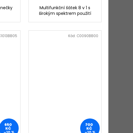
onečky
Multifunkční šátek 8 v 1 s
širokým spektrem použití
C1013BB05
Kód:
C0090BB00
650
700
KČ
KČ
–10 %
–10 %