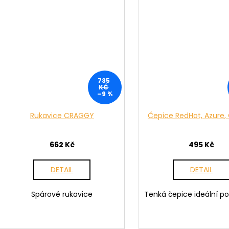
735
KČ
–9 %
Rukavice CRAGGY
Čepice RedHot, Azure,
662 Kč
495 Kč
DETAIL
DETAIL
Spárové rukavice
Tenká čepice ideální p