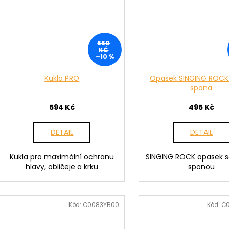
660
KČ
–10 %
Kukla PRO
Opasek SINGING ROCK
spona
594 Kč
495 Kč
DETAIL
DETAIL
Kukla pro maximální ochranu
SINGING ROCK opasek 
hlavy, obličeje a krku
sponou
Kód:
C0083YB00
Kód:
C