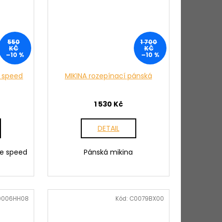
550
1 700
KČ
KČ
–10 %
–10 %
 speed
MIKINA rozepínací pánská
1 530 Kč
DETAIL
se speed
Pánská mikina
0006HH08
Kód:
C0079BX00