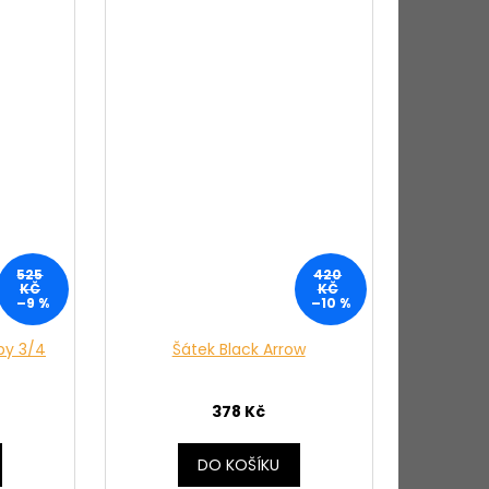
525
420
KČ
KČ
–9 %
–10 %
py 3/4
Šátek Black Arrow
378 Kč
DO KOŠÍKU