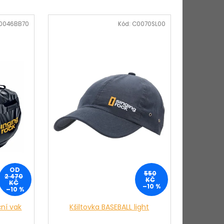
0046BB70
Kód:
C0070SL00
OD
550
2 470
KČ
KČ
–10 %
–10 %
ční vak
Kšiltovka BASEBALL light