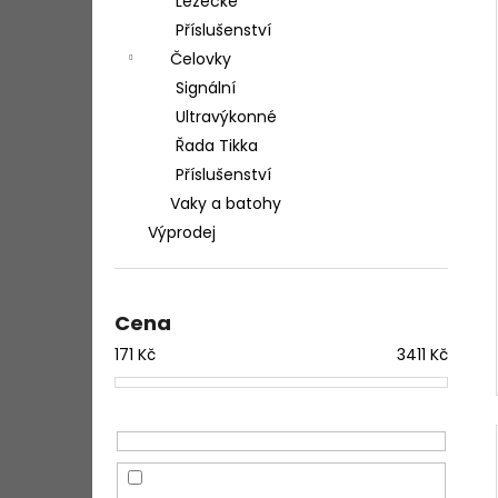
Lezecké
Příslušenství
Čelovky
Signální
Ultravýkonné
Řada Tikka
Příslušenství
Vaky a batohy
Výprodej
Cena
171
Kč
3411
Kč