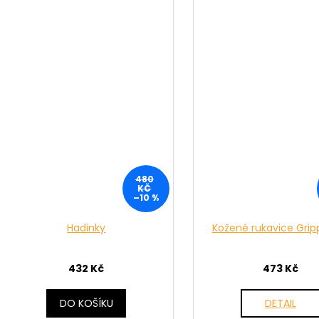
480
KČ
–10 %
Hadinky
Kožené rukavice Grip
432 Kč
473 Kč
DO KOŠÍKU
DETAIL