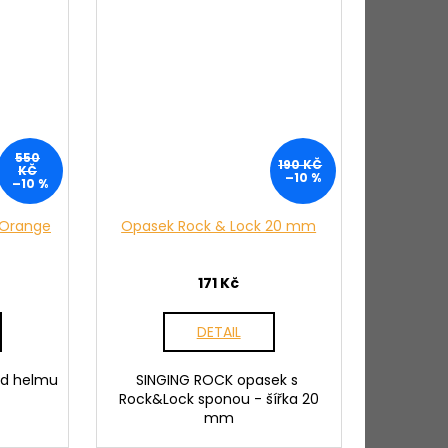
550
190 KČ
KČ
–10 %
–10 %
 Orange
Opasek Rock & Lock 20 mm
171 Kč
DETAIL
od helmu
SINGING ROCK opasek s
Rock&Lock sponou - šířka 20
mm