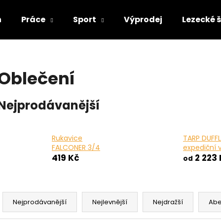
n
Práce
Sport
Výprodej
Lezecké 
Co potřebujete najít?
Oblečení
HLEDAT
Nejprodávanější
Doporučujeme
Rukavice
TARP DUFFL
FALCONER 3/4
expediční 
419 Kč
2 223 
od
Ř
a
Nejprodávanější
Nejlevnější
Nejdražší
Ab
z