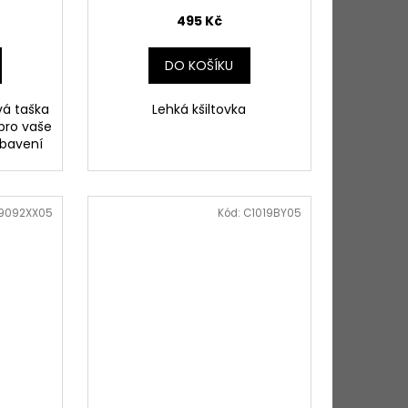
495 Kč
DO KOŠÍKU
á taška
Lehká kšiltovka
 pro vaše
ybavení
9092XX05
Kód:
C1019BY05