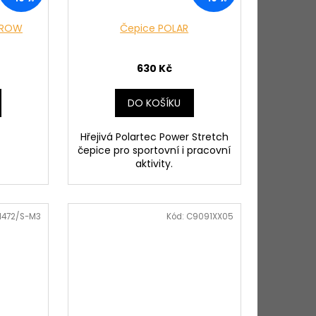
RROW
Čepice POLAR
630 Kč
DO KOŠÍKU
Hřejivá Polartec Power Stretch
čepice pro sportovní i pracovní
aktivity.
1472/S-M3
Kód:
C9091XX05