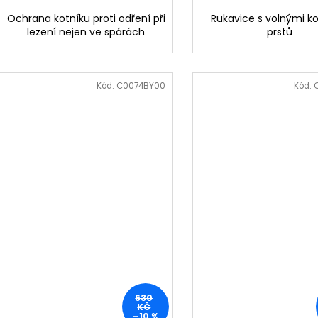
Ochrana kotníku proti odření při
Rukavice s volnými k
lezení nejen ve spárách
prstů
Kód:
C0074BY00
Kód:
630
KČ
–10 %