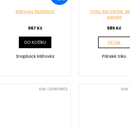
Kšiltovka SNAPBACK
Tričko BACKBONE A
pánské
567 Kč
585 Kč
DO KOŠÍKU
DETAIL
Snapback kšiltovka
Pánské triko
Kód:
C0082YB02
Kód: