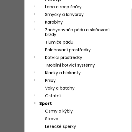
l
Lana a reep šnůry
Smyčky a lanyardy
Karabiny
Zachycovače pádu a slaňovací
brzdy
Tlumiče pádu
Polohovací prostředky
Kotvící prostředky
Mobilní kotvící systémy
Kladky a blokanty
Přilby
Vaky a batohy
Ostatní
Sport
Osmy a kýbly
Strava
Lezecké šperky