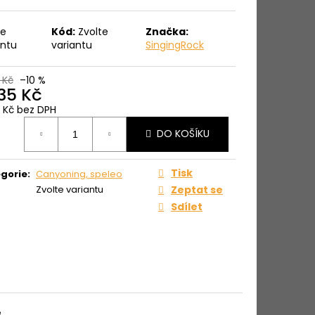
te
Kód:
Zvolte
Značka:
antu
variantu
SingingRock
 Kč
–10 %
935 Kč
9 Kč bez DPH
ná
DO KOŠÍKU
:
Tisk
gorie
:
Canyoning, speleo
Zvolte variantu
Zeptat se
Sdílet
e