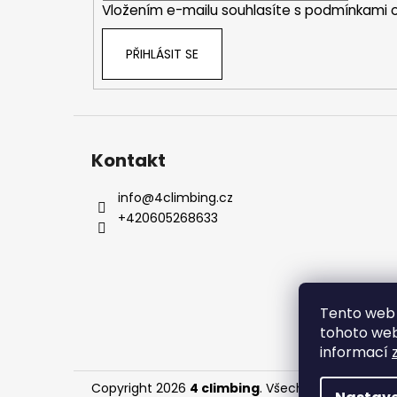
Vložením e-mailu souhlasíte s
podmínkami o
PŘIHLÁSIT SE
Kontakt
info
@
4climbing.cz
+420605268633
Tento web 
tohoto webu
informací
Copyright 2026
4 climbing
. Všechna práva vyhr