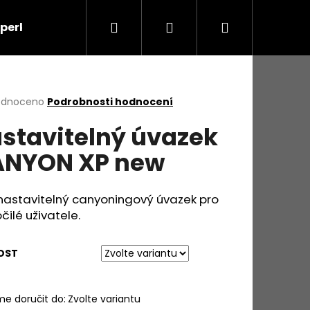
Hledat
Přihlášení
Nákupní
šperky
Výškové práce
O nás
Kontakty
košík
rné
odnoceno
Podrobnosti hodnocení
cení
stavitelný úvazek
ktu
NYON XP new
ček.
nastavitelný canyoningový úvazek pro
čilé uživatele.
OST
e doručit do:
Zvolte variantu