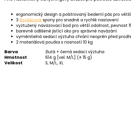
ergonomický design
a
polstrovaný
bederní pás
pro
větší
3
Rock&Lock
spony
pro snadné
a
rychlé nastavení
vyztužený navazovací
bod
pro
větší odolnost, pevnost
1
barevně odlišené
jistící
oko pro
správné navázání
vyměnitelná
sedací výztuha chrání neoprén před prod
2 materiálová
poutka
s
nosností
10 kg
Barva
žlutá + černá sedací výztuha
Hmotnost
614 g [vel. M/L] (± 15 g)
Velikost
S, M/L, XL