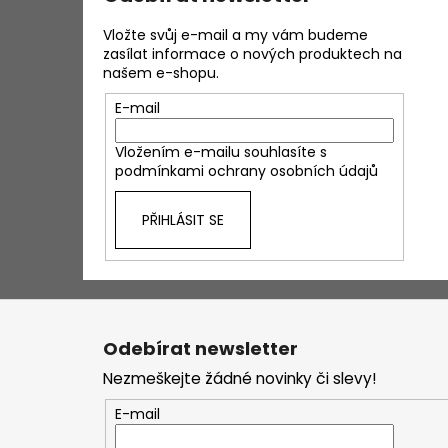
Vložte svůj e-mail a my vám budeme
zasílat informace o nových produktech na
našem e-shopu.
E-mail
Vložením e-mailu souhlasíte s
podmínkami ochrany osobních údajů
PŘIHLÁSIT SE
Z
á
Odebírat newsletter
p
Nezmeškejte žádné novinky či slevy!
a
t
E-mail
í