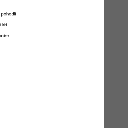
pohodlí
5
kN
řením