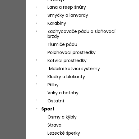
l
Lana a reep šnůry
Smyčky a lanyardy
Karabiny
Zachycovače pádu a slaňovací
brzdy
Tlumiče pádu
Polohovací prostředky
Kotvící prostředky
Mobilní kotvící systémy
Kladky a blokanty
Přilby
Vaky a batohy
Ostatní
Sport
Osmy a kýbly
Strava
Lezecké šperky