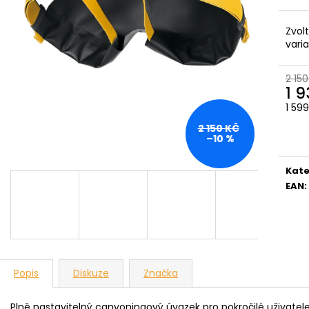
Zvol
vari
2 150
1 
1 59
Měr
2 150 KČ
cena
–10 %
Kate
EAN
:
Popis
Diskuze
Značka
Plně
nastavitelný
canyoningový
úvazek
pro
pokročilé uživatel