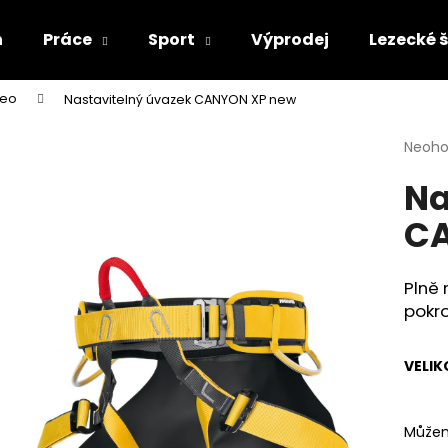
n
Práce
Sport
Výprodej
Lezecké 
leo
Nastavitelný úvazek CANYON XP new
Co potřebujete najít?
Průmě
Neoh
hodno
Na
produ
HLEDAT
je
CA
0,0
z
5
Doporučujeme
hvězdi
Plně 
pokro
VELIK
Můžem