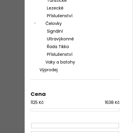
Turistické
Lezecké
Příslušenství
Čelovky
Signální
Ultravýkonné
Řada Tikka
Příslušenství
Vaky a batohy
Výprodej
Cena
1125
Kč
1638
Kč