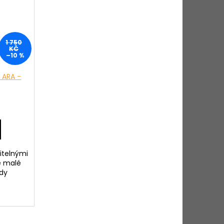
1 750
KČ
–10 %
 ARA -
itelnými
e malé
zdy