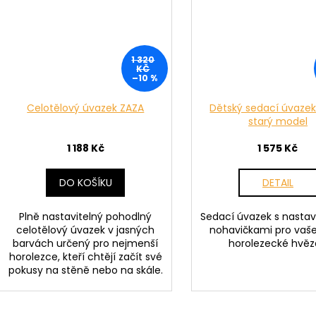
1 320
KČ
–10 %
Celotělový úvazek ZAZA
Dětský sedací úvazek
starý model
1 188 Kč
1 575 Kč
DO KOŠÍKU
DETAIL
Plně nastavitelný pohodlný
Sedací úvazek s nastav
celotělový úvazek v jasných
nohavičkami pro vaš
barvách určený pro nejmenší
horolezecké hvě
horolezce, kteří chtějí začít své
pokusy na stěně nebo na skále.