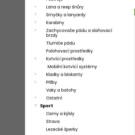
l
Lana a reep šnůry
Smyčky a lanyardy
Karabiny
Zachycovače pádu a slaňovací
brzdy
Tlumiče pádu
Polohovací prostředky
Kotvící prostředky
Mobilní kotvící systémy
Kladky a blokanty
Přilby
Vaky a batohy
Ostatní
Sport
Osmy a kýbly
Strava
Lezecké šperky