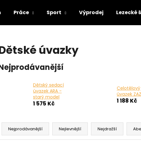
n
Práce
Sport
Výprodej
Lezecké 
Co potřebujete najít?
Dětské úvazky
HLEDAT
Nejprodávanější
Doporučujeme
Dětský sedací
Celotělový
úvazek ARA -
úvazek ZA
starý model
1 188 Kč
1 575 Kč
Ř
a
Nejprodávanější
Nejlevnější
Nejdražší
Ab
z