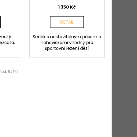
1 350 Kč
DETAIL
ezecký
Sedák s nastavitelným pásem a
ezčata.
nohavičkami vhodný pro
sportovní lezení dětí
Kód:
92/K1