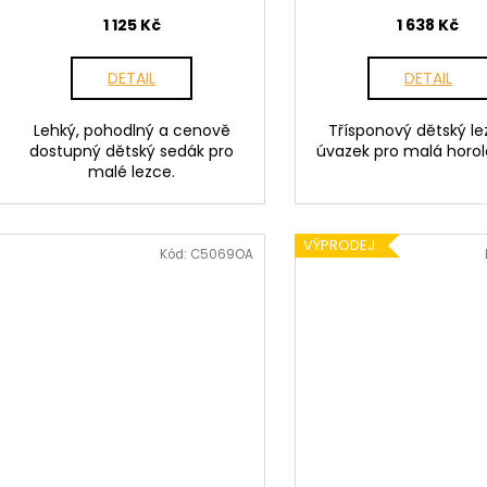
1 125 Kč
1 638 Kč
DETAIL
DETAIL
Lehký, pohodlný a cenově
Třísponový dětský l
dostupný dětský sedák pro
úvazek pro malá horol
malé lezce.
VÝPRODEJ
Kód:
C5069OA