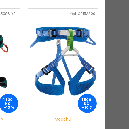
C5086LX01
Kód:
C015AA00
1 820
1 500
KČ
KČ
–10 %
–10 %
RA
Macchu