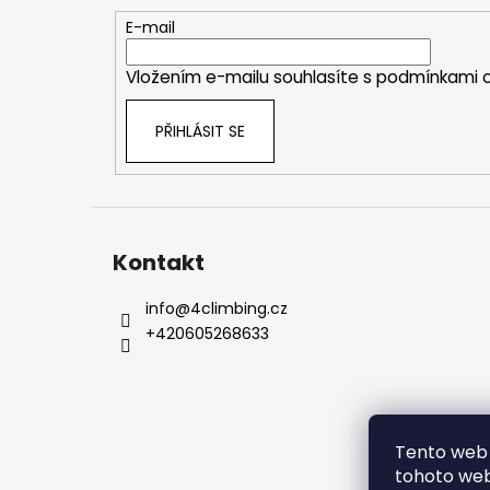
a
t
E-mail
í
Vložením e-mailu souhlasíte s
podmínkami o
PŘIHLÁSIT SE
Kontakt
info
@
4climbing.cz
+420605268633
Tento web 
tohoto webu