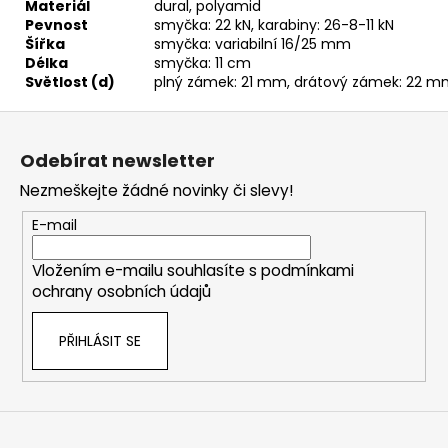
Materiál
dural, polyamid
Pevnost
smyčka: 22 kN, karabiny: 26-8-11 kN
Šířka
smyčka: variabilní 16/25 mm
Délka
smyčka: 11 cm
Světlost (d)
plný zámek: 21 mm, drátový zámek: 22 
Z
á
Odebírat newsletter
p
Nezmeškejte žádné novinky či slevy!
a
t
E-mail
í
Vložením e-mailu souhlasíte s
podmínkami
ochrany osobních údajů
PŘIHLÁSIT SE