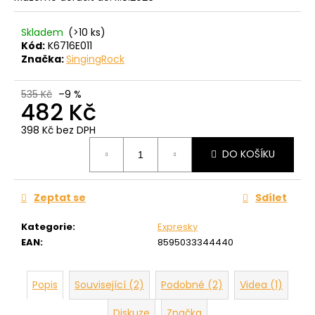
č
u
j
Skladem
(>10 ks)
Kód:
K6716E011
e
Značka:
SingingRock
m
e
535 Kč
–9 %
482 Kč
398 Kč bez DPH
Měrná
DO KOŠÍKU
cena:
Zeptat se
Sdílet
Kategorie
:
Expresky
EAN
:
8595033344440
Popis
Související (2)
Podobné (2)
Videa (1)
Diskuze
Značka