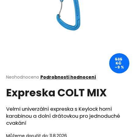
a
j
í
t
?
535
KČ
–9 %
HLEDAT
Průměrné
Neohodnoceno
Podrobnosti hodnocení
hodnocení
Expreska COLT MIX
produktu
je
D
0,0
o
z
Velmi univerzální expreska s Keylock horní
p
5
karabinou a dolní drátovkou pro jednoduché
o
hvězdiček.
cvakání
r
u
Můžeme doručit do:
11.8.2026