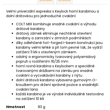
Velmi univerzální expreska s Keylock horní karabinou a
dolní drátovkou pro jednoduché cvakání
COLT MIX kombinuje snadné cvakání a výhodu
drátové karabiny
drátový zámek eliminuje nechtěné otevření
karabiny a zamrzání v zimních podmínkách
díky odlehčené hot-forged I-beam konstrukci jsou
karabiny velmi lehké a při tom pevné tak, že vydrží
zatížení 11 kN s otevřeným zámkem
odolný a ergonomicky tvarovaný polyamidový
popruh s rozšířením 16/25 mm
horní rovná karabina s Keylockem a speciálně
tvarovanými drážkami na zámku pro snadné
cvakání a vycvakávání karabiny z nýtu
dolní drátová karabina vybavena gumovým O-
kroužkem pro držení správné pozice a snadnější
cvakání lana
každá karabina je ve výrobě individuálně testována
na zatížení 10 kN
Hmotnost
93 g