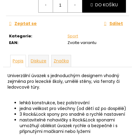
DO KOŠÍKU
cena:
Zeptat se
Sdílet
Kategorie
:
Sport
EAN
:
Zvolte variantu
Popis
Diskuze
Značka
Univerzální úvazek s jednoduchým designem vhodný
zejména pro lezecké školy, umělé stěny, via ferraty či
ledovcové túry.
lehká konstrukce, bez polstrování
jedna velikost pro všechny (od dětí až po dospělé)
3
Rock&Lock
spony pro snadné a rychlé nastavení
nastavitelné nohavičky s Rock&Lock sponami
umožňují oblékat úvazek rychle a bezpečně i s
připnutými mačkami nebo lyžemi