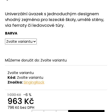
*
č
z
u
5
j
hvězdiček.
Univerzální úvazek s jednoduchým designem
e
vhodný zejména pro lezecké školy, umělé stěny,
m
via ferraty či ledovcové túry.
e
BARVA
Můžeme doručit do:
Zvolte variantu
Zvolte variantu
Kód:
Zvolte variantu
Značka:
SingingRock
1 030 Kč
–6 %
963 Kč
796 Kč bez DPH
Měrná