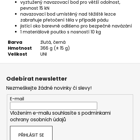
vyztužený navazovací bod pro větší odolnost,
pevnost 15 kN
navazovací bod umístěný nad těžiště lezce
zabraňuje přetočení těla v případě pádu
jistící oko barevně odlišeno pro bezpečné navázání
1 materiálové poutko s nosností 10 kg
Barva
žlutá, černá
Hmotnost
366 g (± 15 g)
Velikost
UNI
Z
á
Odebírat newsletter
p
Nezmeškejte žádné novinky či slevy!
a
t
E-mail
í
Vložením e-mailu souhlasíte s
podmínkami
ochrany osobních údajů
PŘIHLÁSIT SE