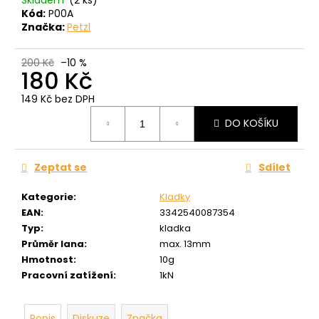
č
Kód:
P00A
u
Značka:
Petzl
j
e
m
200 Kč
–10 %
180 Kč
e
149 Kč bez DPH
Měrná
DO KOŠÍKU
cena:
Zeptat se
Sdílet
Kategorie
:
Kladky
EAN
:
3342540087354
Typ
:
kladka
Průměr lana
:
max. 13mm
Hmotnost
:
10g
Pracovní zatížení
:
1kN
Popis
Diskuze
Značka