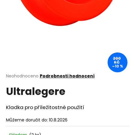
a
j
í
t
?
200
KČ
–10 %
HLEDAT
Průměrné
Neohodnoceno
Podrobnosti hodnocení
hodnocení
Ultralegere
produktu
je
D
0,0
o
z
Kladka pro příležitostné použití
p
5
o
hvězdiček.
Můžeme doručit do:
10.8.2026
r
u
Skladem
(2 ks)