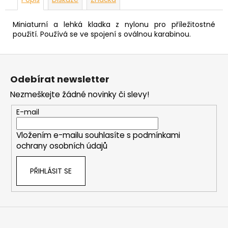
Miniaturní a lehká kladka z nylonu pro příležitostné
použití. Používá se ve spojení s oválnou karabinou.
Z
á
Odebírat newsletter
p
Nezmeškejte žádné novinky či slevy!
a
t
E-mail
í
Vložením e-mailu souhlasíte s
podmínkami
ochrany osobních údajů
PŘIHLÁSIT SE