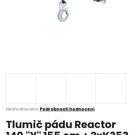
a
j
í
t
?
HLEDAT
D
o
p
Průměrné
Neohodnoceno
Podrobnosti hodnocení
hodnocení
o
Tlumič pádu Reactor
produktu
r
je
u
0,0