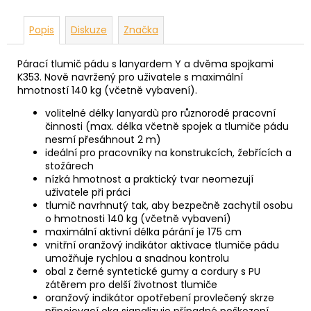
Popis
Diskuze
Značka
Párací tlumič pádu s lanyardem Y a dvěma spojkami
K353. Nově navržený pro uživatele s maximální
hmotností 140 kg (včetně vybavení).
volitelné délky lanyardù pro různorodé pracovní
činnosti (max. délka včetně spojek a tlumiče pádu
nesmí přesáhnout 2 m)
ideální pro pracovníky na konstrukcích, žebřících a
stožárech
nízká hmotnost a praktický tvar neomezují
uživatele při práci
tlumič navrhnutý tak, aby bezpečně zachytil osobu
o hmotnosti 140 kg (včetně vybavení)
maximální aktivní délka párání je 175 cm
vnitřní oranžový indikátor aktivace tlumiče pádu
umožňuje rychlou a snadnou kontrolu
obal z černé syntetické gumy a cordury s PU
zátěrem pro delší životnost tlumiče
oranžový indikátor opotřebení provlečený skrze
připojovací oka signalizuje případné poškození