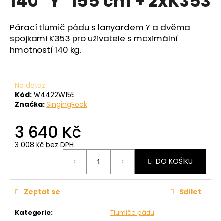
140 "Y" 155 cm + 2xK353
č
z
u
5
j
hvězdiček.
Párací tlumič pádu s lanyardem Y a dvěma
e
spojkami K353 pro uživatele s maximální
m
hmotností 140 kg.
e
Na dotaz
Kód:
W4422W155
Značka:
SingingRock
3 640 Kč
3 008 Kč bez DPH
Měrná
DO KOŠÍKU
cena:
Zeptat se
Sdílet
Kategorie
:
Tlumiče pádu