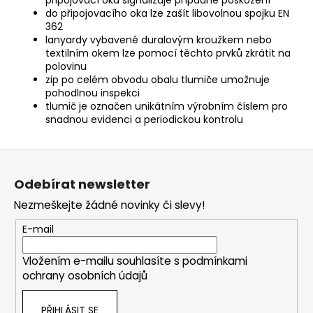
do připojovacího oka lze zašít libovolnou spojku EN
362
lanyardy vybavené duralovým kroužkem nebo
textilním okem lze pomocí těchto prvků zkrátit na
polovinu
zip po celém obvodu obalu tlumiče umožnuje
pohodlnou inspekci
tlumič je označen unikátním výrobním číslem pro
snadnou evidenci a periodickou kontrolu
Z
á
Odebírat newsletter
p
Nezmeškejte žádné novinky či slevy!
a
t
E-mail
í
Vložením e-mailu souhlasíte s
podmínkami
ochrany osobních údajů
PŘIHLÁSIT SE