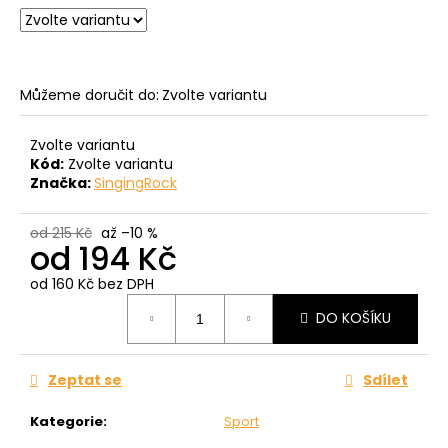
č
u
j
e
m
Můžeme doručit do:
Zvolte variantu
e
Zvolte variantu
Kód:
Zvolte variantu
Značka:
SingingRock
od 215 Kč
až –10 %
od
194 Kč
od
160 Kč
bez DPH
Měrná
DO KOŠÍKU
cena:
Zeptat se
Sdílet
Kategorie
:
Sport