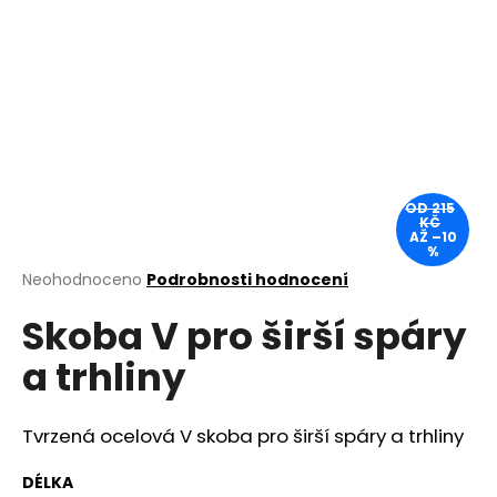
a
j
í
t
?
OD 215
KČ
AŽ –10
%
HLEDAT
Průměrné
Neohodnoceno
Podrobnosti hodnocení
hodnocení
Skoba V pro širší spáry
produktu
je
D
a trhliny
0,0
o
z
p
5
o
hvězdiček.
Tvrzená ocelová V skoba pro širší spáry a trhliny
r
u
DÉLKA