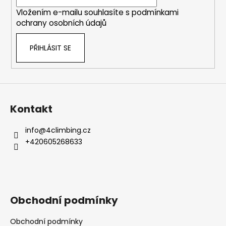
í
Vložením e-mailu souhlasíte s
podmínkami
ochrany osobních údajů
PŘIHLÁSIT SE
Kontakt
info
@
4climbing.cz
+420605268633
Obchodní podmínky
Obchodní podmínky