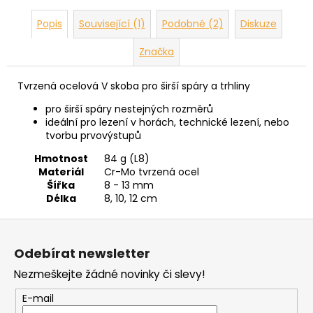
Popis
Související (1)
Podobné (2)
Diskuze
Značka
Tvrzená ocelová V skoba pro širší spáry a trhliny
pro širší spáry nestejných rozměrů
ideální pro lezení v horách, technické lezení, nebo
tvorbu prvovýstupů
Hmotnost
84 g (L8)
Materiál
Cr-Mo tvrzená ocel
Šířka
8 - 13 mm
Délka
8, 10, 12 cm
Z
á
Odebírat newsletter
p
Nezmeškejte žádné novinky či slevy!
a
t
E-mail