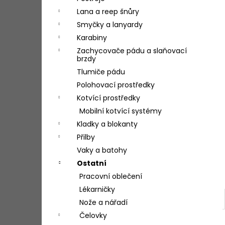
l
Lana a reep šnůry
Smyčky a lanyardy
Karabiny
Zachycovače pádu a slaňovací
brzdy
Tlumiče pádu
Polohovací prostředky
Kotvící prostředky
Mobilní kotvící systémy
Kladky a blokanty
Přilby
Vaky a batohy
Ostatní
Pracovní oblečení
Lékarničky
Nože a nářadí
Čelovky