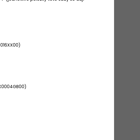
0016XX00)
 (X0004GB00)