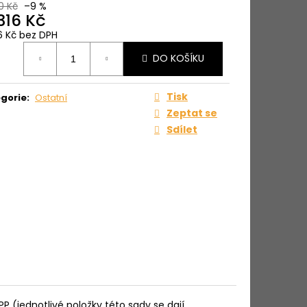
0 Kč
–9 %
316 Kč
6 Kč bez DPH
ná
DO KOŠÍKU
:
Tisk
gorie
:
Ostatní
Zeptat se
Sdílet
 (jednotlivé položky této sady se dají