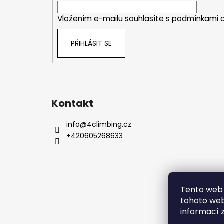
í
Vložením e-mailu souhlasíte s
podmínkami o
PŘIHLÁSIT SE
Kontakt
info
@
4climbing.cz
+420605268633
Tento web 
tohoto webu
informací