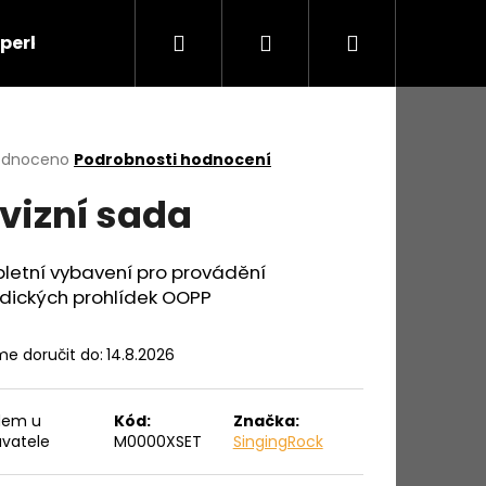
Hledat
Přihlášení
Nákupní
šperky
Výškové práce
O nás
Kontakty
košík
rné
odnoceno
Podrobnosti hodnocení
cení
vizní sada
ktu
letní vybavení pro provádění
odických prohlídek OOPP
ček.
e doručit do:
14.8.2026
dem u
Kód:
Značka:
vatele
M0000XSET
SingingRock