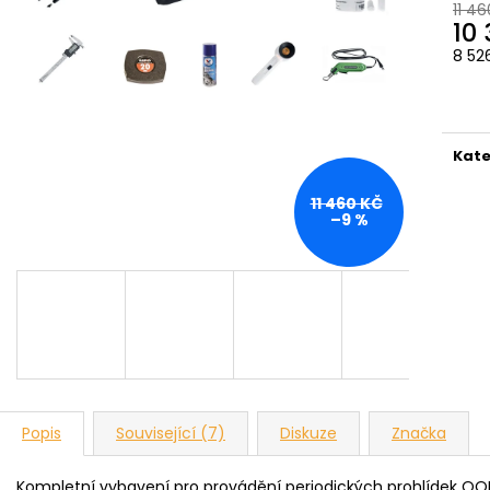
11 46
10 
8 52
Měr
cena
Kate
11 460 KČ
–9 %
Popis
Související (7)
Diskuze
Značka
Kompletní vybavení pro provádění periodických prohlídek OOPP