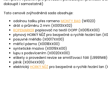
dokoupit i samostatně)
Tato cenově zvýhodněná sada obsahuje:
odolnou tašku přes rameno
MONTY BAG
(W1023)
drát o průměru 2 mm (X0013XX02)
ROPEMARKER
popisovač na textil OOPP (X0015XX00)
plynový HORKÝ NŮŽ pro bezpečné a rychlé řezání lan (X
posuvné měřidlo (X0017XX00)
měřící pásmo (X0018XX00)
syntetické mazivo (X0019X400)
lupu s podsvícením (X0020XX00)
etikety o provedení revize se smršťovací fólií (L9991WB)
pilník (X0014XX00)
elektrický
HORKÝ NŮŽ
pro bezpečné a rychlé řezání lan