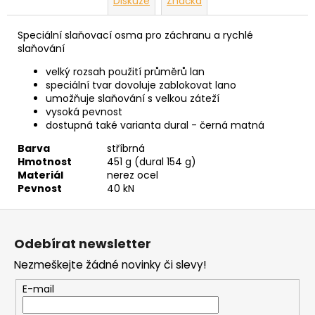
Diskuze
Značka
Speciální slaňovací osma pro záchranu a rychlé
slaňování
velký rozsah použití průměrů lan
speciální tvar dovoluje zablokovat lano
umožňuje slaňování s velkou záteží
vysoká pevnost
dostupná také varianta dural - černá matná
Barva
stříbrná
Hmotnost
451 g (dural 154 g)
Materiál
nerez ocel
Pevnost
40 kN
Z
á
Odebírat newsletter
p
Nezmeškejte žádné novinky či slevy!
a
t
E-mail
í