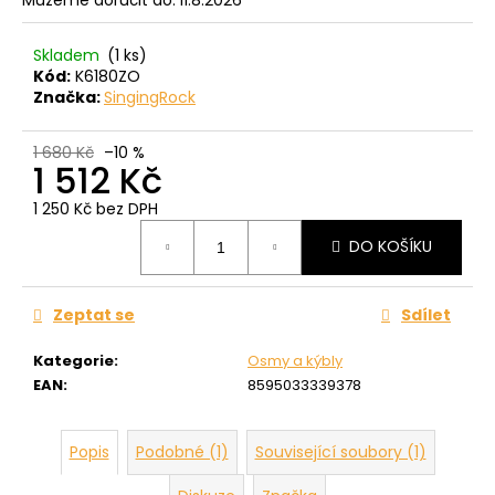
č
u
j
Skladem
(1 ks)
e
Kód:
K6180ZO
m
Značka:
SingingRock
e
1 680 Kč
–10 %
1 512 Kč
1 250 Kč bez DPH
Měrná
DO KOŠÍKU
cena:
Zeptat se
Sdílet
Kategorie
:
Osmy a kýbly
EAN
:
8595033339378
Popis
Podobné (1)
Související soubory (1)