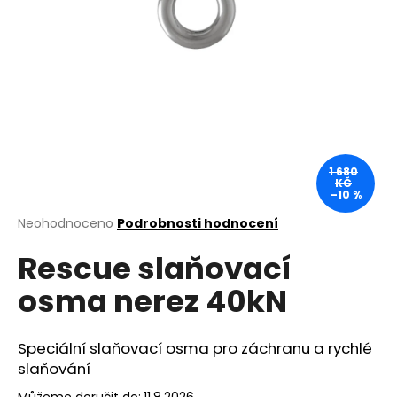
a
j
í
t
?
1 680
KČ
–10 %
HLEDAT
Průměrné
Neohodnoceno
Podrobnosti hodnocení
hodnocení
Rescue slaňovací
produktu
je
D
osma nerez 40kN
0,0
o
z
p
5
o
hvězdiček.
Speciální slaňovací osma pro záchranu a rychlé
r
slaňování
u
Můžeme doručit do:
11.8.2026