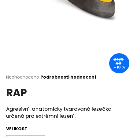
a
j
í
t
?
2 130
KČ
–10 %
HLEDAT
Průměrné
Neohodnoceno
Podrobnosti hodnocení
hodnocení
RAP
produktu
je
D
0,0
o
z
Agresivní, anatomicky tvarovaná lezečka
p
5
určená pro extrémní lezení.
o
hvězdiček.
r
VELIKOST
u