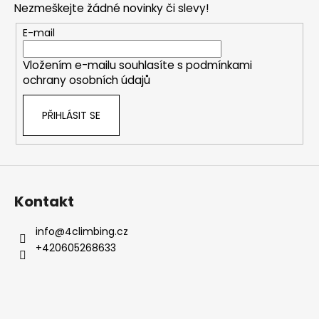
Nezmeškejte žádné novinky či slevy!
a
t
E-mail
í
Vložením e-mailu souhlasíte s
podmínkami
ochrany osobních údajů
PŘIHLÁSIT SE
Kontakt
info
@
4climbing.cz
+420605268633