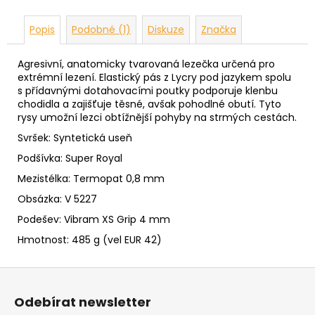
Popis
Podobné (1)
Diskuze
Značka
Agresivní, anatomicky tvarovaná lezečka určená pro
extrémní lezení. Elastický pás z Lycry pod jazykem spolu
s přídavnými dotahovacími poutky podporuje klenbu
chodidla a zajišťuje těsné, avšak pohodlné obutí. Tyto
rysy umožní lezci obtížnější pohyby na strmých cestách.
Svršek: Syntetická useň
Podšívka: Super Royal
Mezistélka: Termopat 0,8 mm
Obsázka: V 5227
Podešev:
Vibram XS Grip 4 mm
Hmotnost: 485 g (vel EUR 42)
Z
á
Odebírat newsletter
p