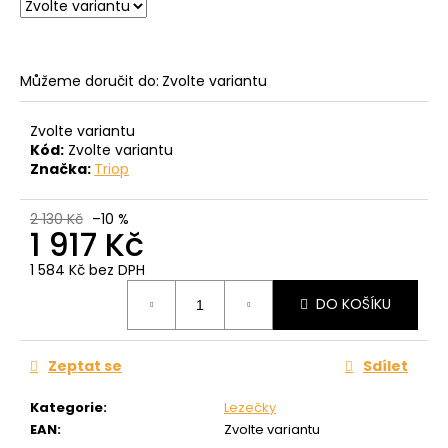
č
u
j
e
Můžeme doručit do:
Zvolte variantu
m
e
Zvolte variantu
Kód:
Zvolte variantu
Značka:
Triop
2 130 Kč
–10 %
1 917 Kč
1 584 Kč bez DPH
Měrná
DO KOŠÍKU
cena:
Zeptat se
Sdílet
Kategorie
:
Lezečky
EAN
:
Zvolte variantu