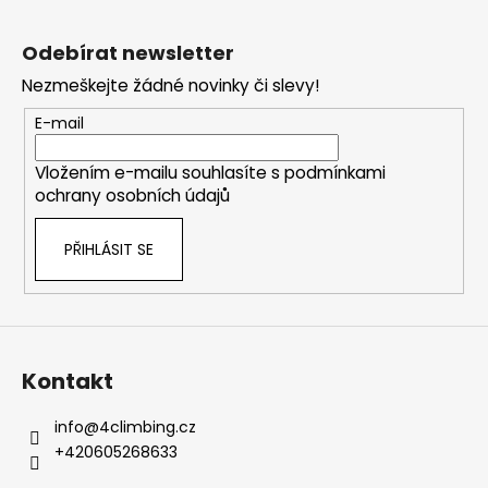
Z
á
Odebírat newsletter
p
Nezmeškejte žádné novinky či slevy!
a
t
E-mail
í
Vložením e-mailu souhlasíte s
podmínkami
ochrany osobních údajů
PŘIHLÁSIT SE
Kontakt
info
@
4climbing.cz
+420605268633