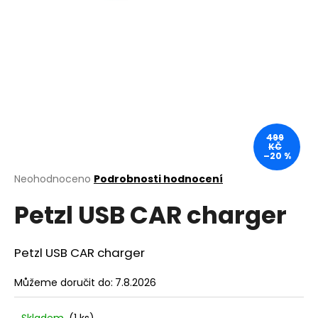
a
j
í
t
?
499
KČ
–20 %
HLEDAT
Průměrné
Neohodnoceno
Podrobnosti hodnocení
hodnocení
Petzl USB CAR charger
produktu
je
D
0,0
o
z
Petzl USB CAR charger
p
5
o
hvězdiček.
Můžeme doručit do:
7.8.2026
r
u
Skladem
(1 ks)