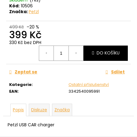
č
Kód:
10506
u
Značka:
Petzl
j
e
m
499 Kč
–20 %
399 Kč
e
330 Kč bez DPH
Měrná
DO KOŠÍKU
cena:
Zeptat se
Sdílet
Kategorie
:
Ostatní příslušenství
EAN
:
3342540095991
Popis
Diskuze
Značka
Petzl USB CAR charger