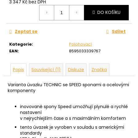
3 347 Kč bez DPH
Měrná
DO KOŠÍKU
cena:
Zeptat se
Sdílet
Kategorie
:
Polohovací
EAN
:
8595033339767
Popis
Související (1)
Diskuze
Značka
Varianta úvazku TECHNIC se SPEED sponami a ocelovými
komponenty
inovované spony Speed
umožňují plynulé a rychlé
nastavení
v nejrychlejším čase a s maximálním komfortem
tento úvazek je vyroben v souladu s americkými
standardy