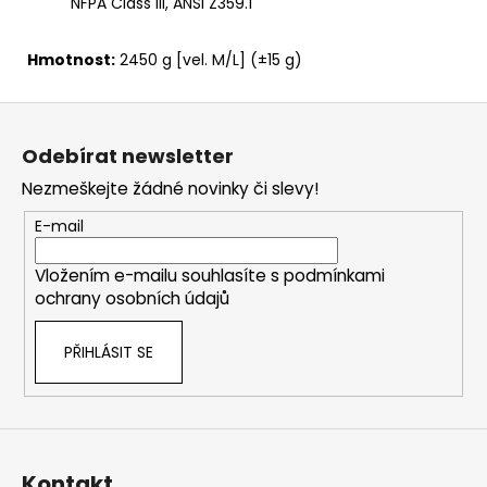
NFPA Class III, ANSI Z359.1
Hmotnost:
2450 g [vel. M/L] (±15 g)
Z
á
Odebírat newsletter
p
Nezmeškejte žádné novinky či slevy!
a
t
E-mail
í
Vložením e-mailu souhlasíte s
podmínkami
ochrany osobních údajů
PŘIHLÁSIT SE
Kontakt