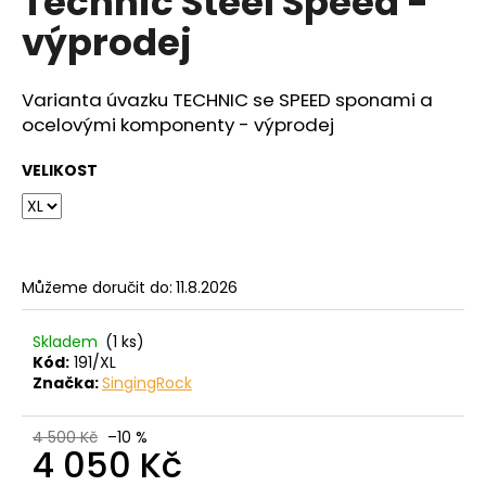
Technic Steel Speed -
č
z
u
výprodej
5
j
hvězdiček.
e
m
Varianta úvazku TECHNIC se SPEED sponami a
e
ocelovými komponenty - výprodej
VELIKOST
Můžeme doručit do:
11.8.2026
Skladem
(1 ks)
Kód:
191/XL
Značka:
SingingRock
4 500 Kč
–10 %
4 050 Kč