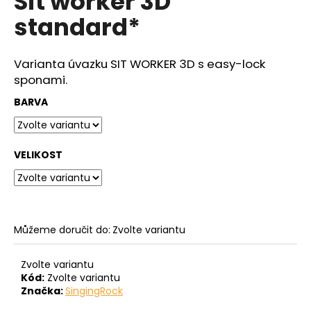
Sit worker 3D
č
z
u
standard*
5
j
hvězdiček.
e
m
Varianta úvazku SIT WORKER 3D s easy-lock
e
sponami.
BARVA
VELIKOST
Můžeme doručit do:
Zvolte variantu
Zvolte variantu
Kód:
Zvolte variantu
Značka:
SingingRock