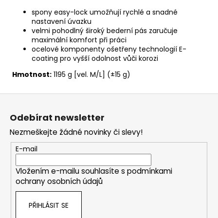
spony easy-lock
umožňují rychlé a snadné
nastavení úvazku
velmi pohodlný široký bederní pás zaručuje
maximální komfort při práci
ocelové komponenty ošetřeny technologií E-
coating pro vyšší odolnost vůči korozi
Hmotnost:
1195 g [vel. M/L] (±15 g)
Z
á
Odebírat newsletter
p
Nezmeškejte žádné novinky či slevy!
a
t
E-mail
í
Vložením e-mailu souhlasíte s
podmínkami
ochrany osobních údajů
PŘIHLÁSIT SE