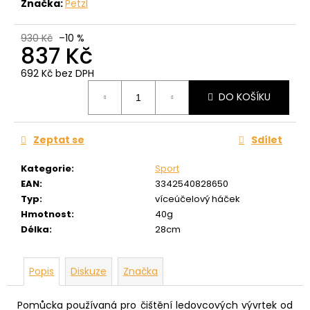
č
Značka:
Petzl
u
j
930 Kč
–10 %
e
837 Kč
m
692 Kč bez DPH
e
Měrná
DO KOŠÍKU
cena:
Zeptat se
Sdílet
Kategorie
:
Sport
EAN
:
3342540828650
Typ
:
víceúčelový háček
Hmotnost
:
40g
Délka
:
28cm
Popis
Diskuze
Značka
Pomůcka používaná pro čištění ledovcových vývrtek od