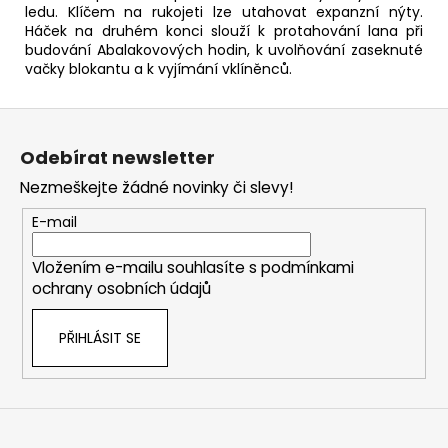
ledu. Klíčem na rukojeti lze utahovat expanzní nýty.
Háček na druhém konci slouží k protahování lana při
budování Abalakovových hodin, k uvolňování zaseknuté
vačky blokantu a k vyjímání vklíněnců.
Z
á
Odebírat newsletter
p
Nezmeškejte žádné novinky či slevy!
a
t
E-mail
í
Vložením e-mailu souhlasíte s
podmínkami
ochrany osobních údajů
PŘIHLÁSIT SE