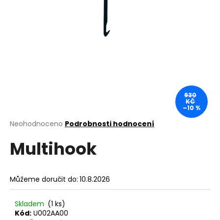
a
j
í
t
?
930
KČ
–10 %
HLEDAT
Průměrné
Neohodnoceno
Podrobnosti hodnocení
hodnocení
Multihook
produktu
je
D
0,0
o
z
p
Můžeme doručit do:
10.8.2026
5
o
hvězdiček.
r
Skladem
(1 ks)
u
Kód:
U002AA00