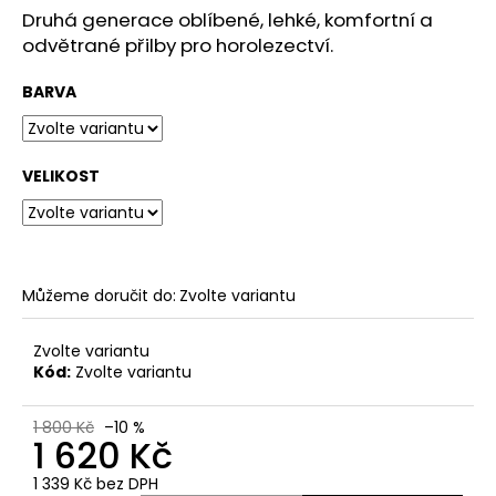
č
z
Druhá generace oblíbené, lehké, komfortní a
u
5
odvětrané přilby pro horolezectví.
j
hvězdiček.
e
BARVA
m
e
VELIKOST
Můžeme doručit do:
Zvolte variantu
Zvolte variantu
Kód:
Zvolte variantu
1 800 Kč
–10 %
1 620 Kč
1 339 Kč bez DPH