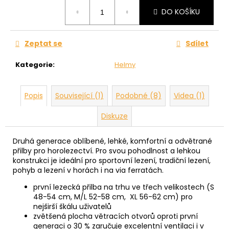
Měrná
DO KOŠÍKU
cena:
Zeptat se
Sdílet
Kategorie
:
Helmy
Popis
Související (1)
Podobné (8)
Videa (1)
Diskuze
Druhá generace oblíbené, lehké, komfortní a odvětrané
přilby pro horolezectví. Pro svou pohodlnost a lehkou
konstrukci je ideální pro sportovní lezení, tradiční lezení,
pohyb a lezení v horách i na via ferratách.
první lezecká přilba na trhu ve třech velikostech (S
48-54 cm, M/L 52-58 cm, XL 56-62 cm) pro
nejširší škálu uživatelů
zvětšená plocha větracích otvorů oproti první
generaci o 30 % zaručuje excelentní ventilaci i v