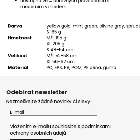
dostupná ve 4 barevných provedeních s
moderním vzhledem
Barva
yellow gold, mint green, olivine gray, spruc
S 185 g
Hmotnost
M/L 195 g
XL 205 g
S 48–54 cm
Velikost
M/L 52–58 cm
XL 56–62 cm
Materiál
PC, EPS, PA, POM, PE pěna, guma
Z
á
Odebírat newsletter
p
Nezmeškejte žádné novinky či slevy!
a
t
E-mail
í
Vložením e-mailu souhlasíte s
podmínkami
ochrany osobních údajů