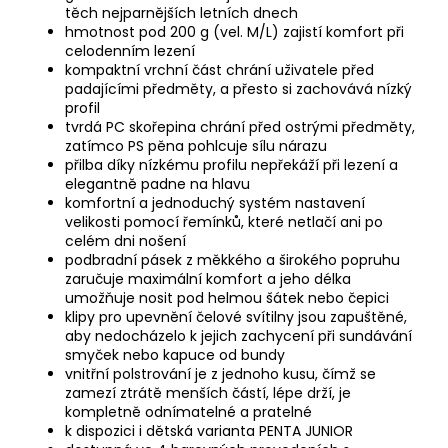
těch nejparnějších letních dnech
hmotnost pod 200 g (vel. M/L) zajistí komfort při
celodenním lezení
kompaktní vrchní část chrání uživatele před
padajícími předměty, a přesto si zachovává nízký
profil
tvrdá PC skořepina chrání před ostrými předměty,
zatímco PS pěna pohlcuje sílu nárazu
přilba díky nízkému profilu nepřekáží při lezení a
elegantně padne na hlavu
komfortní a jednoduchý systém nastavení
velikosti pomocí řemínků, které netlačí ani po
celém dni nošení
podbradní pásek z měkkého a širokého popruhu
zaručuje maximální komfort a jeho délka
umožňuje nosit pod helmou šátek nebo čepici
klipy pro upevnění čelové svítilny jsou zapuštěné,
aby nedocházelo k jejich zachycení při sundávání
smyček nebo kapuce od bundy
vnitřní polstrování je z jednoho kusu, čímž se
zamezí ztrátě menších částí, lépe drží, je
kompletně odnímatelné a pratelné
k dispozici i dětská varianta PENTA JUNIOR