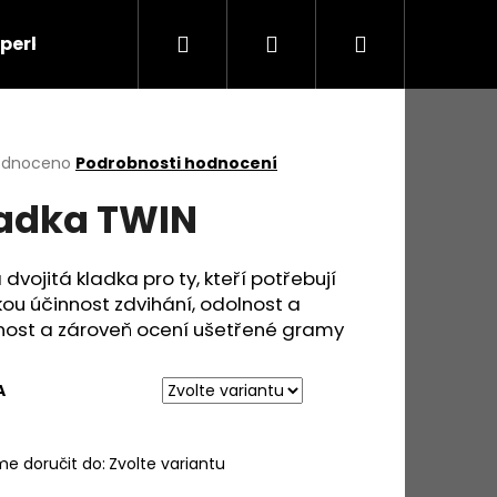
Hledat
Přihlášení
Nákupní
šperky
Výškové práce
O nás
Kontakty
košík
rné
odnoceno
Podrobnosti hodnocení
cení
adka TWIN
ktu
 dvojitá kladka pro ty, kteří potřebují
ou účinnost zdvihání, odolnost a
ček.
tnost a zároveň ocení ušetřené gramy
A
e doručit do:
Zvolte variantu