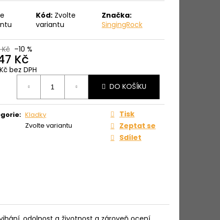
te
Kód:
Zvolte
Značka:
antu
variantu
SingingRock
 Kč
–10 %
647 Kč
1 Kč bez DPH
ná
DO KOŠÍKU
:
Tisk
gorie
:
Kladky
Zvolte variantu
Zeptat se
Sdílet
dvihání, odolnost a životnost a zároveň ocení