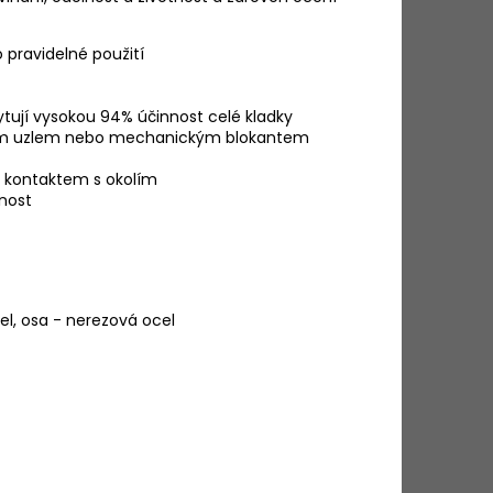
 pravidelné použití
ytují vysokou 94% účinnost celé kladky
ovým uzlem nebo mechanickým blokantem
d kontaktem s okolím
tnost
cel, osa - nerezová ocel