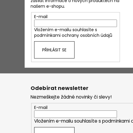
zasílat informace o nových produktech na
našem e-shopu.
E-mail
Vložením e-mailu souhlasíte s
podmínkami ochrany osobních údajů
PŘIHLÁSIT SE
Z
á
Odebírat newsletter
p
Nezmeškejte žádné novinky či slevy!
a
t
E-mail
í
Vložením e-mailu souhlasíte s
podmínkami o