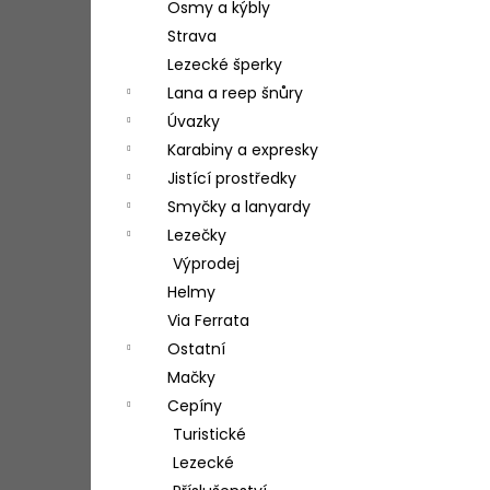
Osmy a kýbly
Strava
Lezecké šperky
Lana a reep šnůry
Úvazky
Karabiny a expresky
Jistící prostředky
Smyčky a lanyardy
Lezečky
Výprodej
Helmy
Via Ferrata
Ostatní
Mačky
Cepíny
Turistické
Lezecké