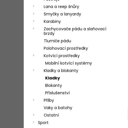
l
Lana a reep šnůry
Smyčky a lanyardy
Karabiny
Zachycovače pádu a slaňovací
brzdy
Tlumiče pádu
Polohovací prostředky
Kotvící prostředky
Mobilní kotvící systémy
Kladky a blokanty
Kladky
Blokanty
Příslušenství
Přilby
Vaky a batohy
Ostatní
Sport