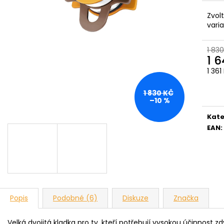
Zvol
vari
1 830
1 
1 36
Měr
cena
1 830 KČ
–10 %
Kate
EAN
:
Popis
Podobné (6)
Diskuze
Značka
Velká dvojitá kladka pro ty, kteří potřebují vysokou účinnost z