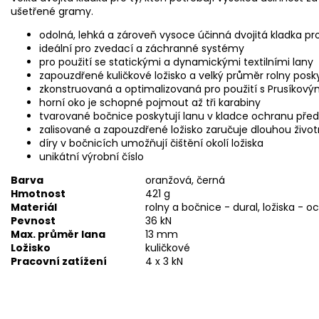
ušetřené gramy.
odolná, lehká a zároveň vysoce účinná dvojitá kladka pro
ideální pro zvedací a záchranné systémy
pro použití se statickými a dynamickými textilními lany
zapouzdřené kuličkové ložisko a velký průměr rolny posk
zkonstruovaná a optimalizovaná pro použití s Prusík
horní oko je schopné pojmout až tři karabiny
tvarované bočnice poskytují lanu v kladce ochranu pře
zalisované a zapouzdřené ložisko zaručuje dlouhou živo
díry v bočnicích umožňují čištění okolí ložiska
unikátní výrobní číslo
Barva
oranžová, černá
Hmotnost
421 g
Materiál
rolny a bočnice - dural, ložiska - o
Pevnost
36 kN
Max. průměr lana
13 mm
Ložisko
kuličkové
Pracovní zatížení
4 x 3 kN