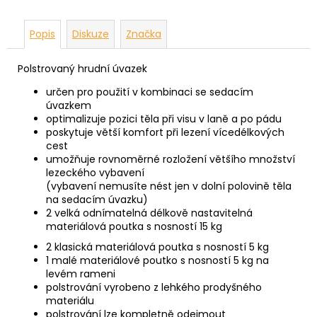
Popis
Diskuze
Značka
Polstrovaný hrudní úvazek
určen pro použití v kombinaci se sedacím
úvazkem
optimalizuje pozici těla při visu v laně a po pádu
poskytuje větší komfort při lezení vícedélkových
cest
umožňuje rovnoměrné rozložení většího množství
lezeckého vybavení
(vybavení nemusíte nést jen v dolní polovině těla
na sedacím úvazku)
2 velká odnímatelná délkově nastavitelná
materiálová poutka s nosností 15 kg
2 klasická materiálová poutka s nosností 5 kg
1 malé materiálové poutko s nosností 5 kg na
levém rameni
polstrování vyrobeno z lehkého prodyšného
materiálu
polstrování lze kompletně odejmout