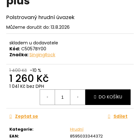
plus
č
z
u
5
j
hvězdiček.
Polstrovaný hrudní úvazek
e
Můžeme doručit do:
13.8.2026
m
e
skladem u dodavatele
Kód:
C5057BY00
Značka:
SingingRock
1 400 Kč
–10 %
1 260 Kč
1 041 Kč bez DPH
Měrná
DO KOŠÍKU
cena:
Zeptat se
Sdílet
Kategorie
:
Hrudní
EAN
:
8595033344372