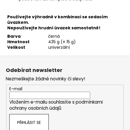
Používejte výhradně v kombinaci se sedacím
úvazkem.
Nepoužívejte hrudní úvazek samostatně!
Barva
černá
Hmotnost
435 g (± 15 g)
Velikost
univerzální
Z
á
Odebírat newsletter
p
Nezmeškejte žádné novinky či slevy!
a
t
E-mail
í
Vložením e-mailu souhlasíte s
podmínkami
ochrany osobních údajů
PŘIHLÁSIT SE