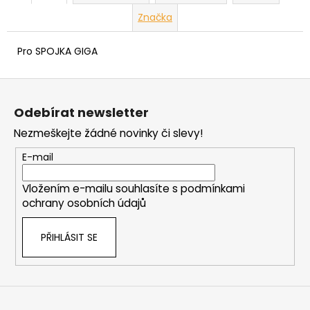
Značka
Pro SPOJKA GIGA
Z
á
Odebírat newsletter
p
Nezmeškejte žádné novinky či slevy!
a
t
E-mail
í
Vložením e-mailu souhlasíte s
podmínkami
ochrany osobních údajů
PŘIHLÁSIT SE