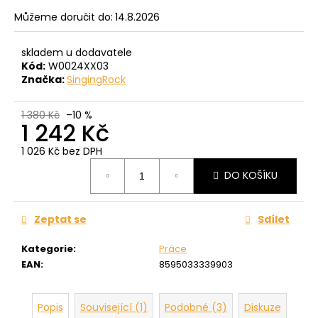
č
u
Můžeme doručit do:
14.8.2026
j
e
skladem u dodavatele
m
Kód:
W0024XX03
e
Značka:
SingingRock
1 380 Kč
–10 %
1 242 Kč
1 026 Kč bez DPH
Měrná
DO KOŠÍKU
cena:
Zeptat se
Sdílet
Kategorie
:
Práce
EAN
:
8595033339903
Popis
Související (1)
Podobné (3)
Diskuze