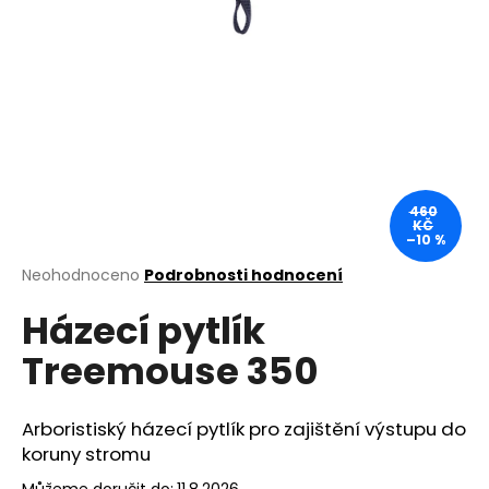
a
j
í
t
?
460
KČ
–10 %
HLEDAT
Průměrné
Neohodnoceno
Podrobnosti hodnocení
hodnocení
Házecí pytlík
produktu
je
D
Treemouse 350
0,0
o
z
p
5
o
hvězdiček.
Arboristiský házecí pytlík pro zajištění výstupu do
r
koruny stromu
u
Můžeme doručit do:
11.8.2026