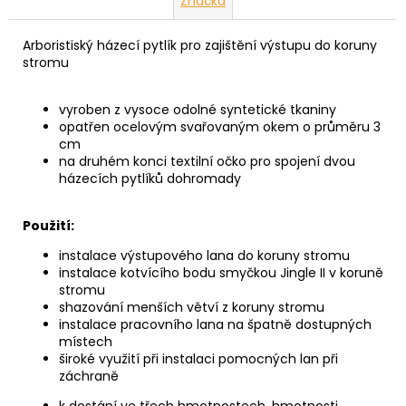
Značka
Arboristiský házecí pytlík pro zajištění výstupu do koruny
stromu
vyroben z vysoce odolné syntetické tkaniny
opatřen ocelovým svařovaným okem o průměru 3
cm
na druhém konci textilní očko pro spojení dvou
házecích pytlíků dohromady
Použití:
instalace výstupového lana do koruny stromu
instalace kotvícího bodu smyčkou Jingle II
v koruně
stromu
shazování menších větví z koruny stromu
instalace pracovního lana na špatně dostupných
místech
široké využití při instalaci pomocných lan při
záchraně
k dostání ve třech hmotnostech, hmotnosti