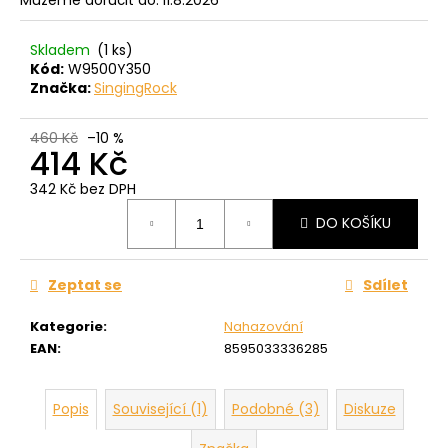
č
u
j
Skladem
(1 ks)
e
Kód:
W9500Y350
m
Značka:
SingingRock
e
460 Kč
–10 %
414 Kč
342 Kč bez DPH
Měrná
DO KOŠÍKU
cena:
Zeptat se
Sdílet
Kategorie
:
Nahazování
EAN
:
8595033336285
Popis
Související (1)
Podobné (3)
Diskuze