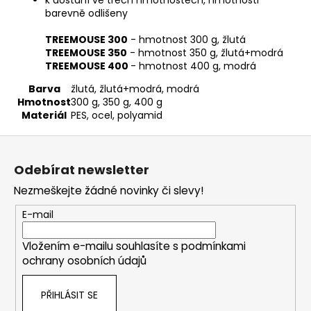
barevně odlišeny
TREEMOUSE 300
- hmotnost 300 g, žlutá
TREEMOUSE 350
- hmotnost 350 g, žlutá+modrá
TREEMOUSE 400
- hmotnost 400 g, modrá
Barva
žlutá, žlutá+modrá, modrá
Hmotnost
300 g, 350 g, 400 g
Materiál
PES, ocel, polyamid
Z
á
Odebírat newsletter
p
Nezmeškejte žádné novinky či slevy!
a
t
E-mail
í
Vložením e-mailu souhlasíte s
podmínkami
ochrany osobních údajů
PŘIHLÁSIT SE