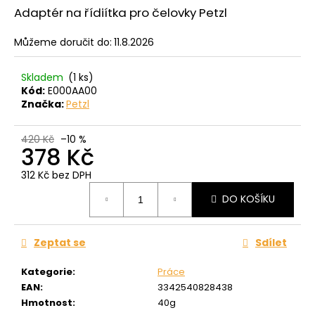
č
z
Adaptér na řídiítka pro čelovky Petzl
u
5
j
hvězdiček.
Můžeme doručit do:
11.8.2026
e
m
e
Skladem
(1 ks)
Kód:
E000AA00
Značka:
Petzl
420 Kč
–10 %
378 Kč
312 Kč bez DPH
Měrná
DO KOŠÍKU
cena:
Zeptat se
Sdílet
Kategorie
:
Práce
EAN
:
3342540828438
Hmotnost
:
40g