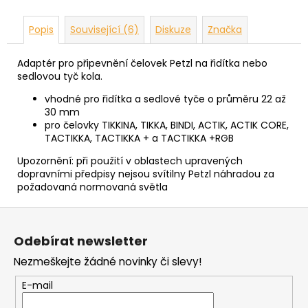
Popis
Související (6)
Diskuze
Značka
Adaptér pro připevnění čelovek Petzl na řidítka nebo
sedlovou tyč kola.
vhodné pro řidítka a sedlové tyče o průměru 22 až
30 mm
pro čelovky TIKKINA, TIKKA, BINDI, ACTIK, ACTIK CORE,
TACTIKKA, TACTIKKA + a TACTIKKA +RGB
Upozornění: při použití v oblastech upravených
dopravními předpisy nejsou svítilny Petzl náhradou za
požadovaná normovaná světla
Z
á
Odebírat newsletter
p
Nezmeškejte žádné novinky či slevy!
a
t
E-mail
í