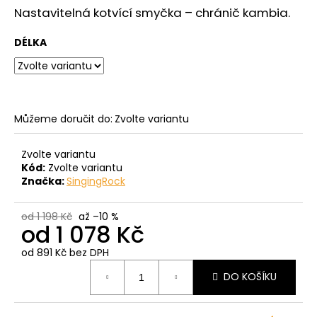
č
z
Nastavitelná kotvící smyčka – chránič kambia.
u
5
j
hvězdiček.
DÉLKA
e
m
e
Můžeme doručit do:
Zvolte variantu
Zvolte variantu
Kód:
Zvolte variantu
Značka:
SingingRock
od 1 198 Kč
až –10 %
od
1 078 Kč
od
891 Kč
bez DPH
Měrná
DO KOŠÍKU
cena: