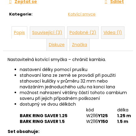
Zeptat se
Sdílet
Kategorie
:
Kotvící smyce
Popis
Související (3)
Podobné (2)
Videa (1)
Diskuze
Značka
Nastavitelná kotvící smyčka – chránič kambia.
nastavení délky pomocí prusíku
stahovaní lana ze země se provádí při použiti
stahovací kuličky v průměru 32 mm nebo
navázáním jednoduchého uzlu na konci lana
možnost nahrazení většiny částí tohoto cambium
saveru při jejich případném poškození
dostupný ve dvou délkách
kód
délka
BARK RING SAVER 1.25
W2116
Y125
1.25 m
BARK RING SAVER 1.5
W2116
Y150
1.5 m
Set obsahuje: