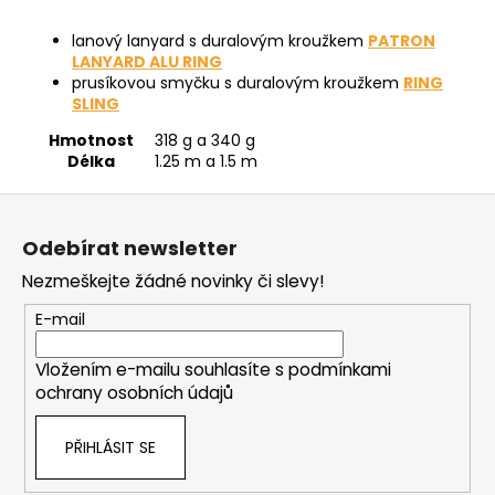
lanový lanyard s duralovým kroužkem
PATRON
LANYARD ALU RING
prusíkovou smyčku s duralovým kroužkem
RING
SLING
Hmotnost
318 g a 340 g
Délka
1.25 m a 1.5 m
Z
á
Odebírat newsletter
p
Nezmeškejte žádné novinky či slevy!
a
t
E-mail
í
Vložením e-mailu souhlasíte s
podmínkami
ochrany osobních údajů
PŘIHLÁSIT SE