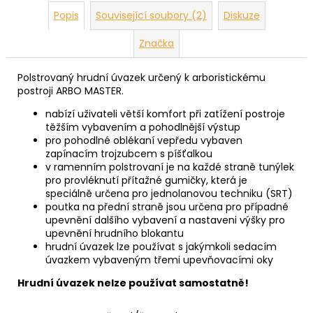
Popis
Související soubory (2)
Diskuze
Značka
Polstrovaný hrudní úvazek určený k arboristickému
postroji ARBO MASTER
.
nabízí uživateli větší komfort při zatížení postroje
těžším vybavením a pohodlnější výstup
pro pohodlné oblékaní vepředu vybaven
zapínacím trojzubcem s píšťalkou
v ramenním polstrovaní je na každé straně tunýlek
pro provléknutí přítažné gumičky, která je
speciálně určena pro jednolanovou techniku (SRT)
poutka na přední straně jsou určena pro případné
upevnění dalšího vybavení a nastaveni výšky pro
upevnění hrudního blokantu
hrudní úvazek lze používat s jakýmkoli sedacím
úvazkem vybaveným třemi upevňovacími oky
Hrudní úvazek nelze používat samostatně!