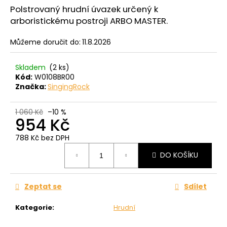
č
z
Polstrovaný hrudní úvazek určený k
u
5
arboristickému postroji ARBO MASTER
.
j
hvězdiček.
e
Můžeme doručit do:
11.8.2026
m
e
Skladem
(2 ks)
Kód:
W0108BR00
Značka:
SingingRock
1 060 Kč
–10 %
954 Kč
788 Kč bez DPH
Měrná
DO KOŠÍKU
cena:
Zeptat se
Sdílet
Kategorie
:
Hrudní