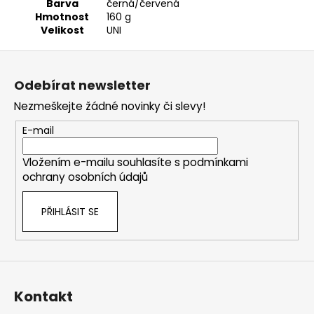
Barva
černá/červená
Hmotnost
160 g
Velikost
UNI
Z
á
Odebírat newsletter
p
Nezmeškejte žádné novinky či slevy!
a
t
E-mail
í
Vložením e-mailu souhlasíte s
podmínkami
ochrany osobních údajů
PŘIHLÁSIT SE
Kontakt